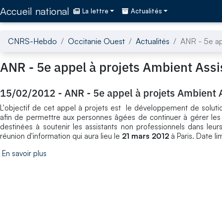
Accédez directement au contenu de la page
Accueil national
La lettre
Actualités
CNRS-Hebdo
Occitanie Ouest
Actualités
ANR - 5e ap
ANR - 5e appel à projets Ambient Ass
15/02/2012
-
ANR - 5e appel à projets Ambient 
L'objectif de cet appel à projets est le développement de soluti
afin de permettre aux personnes âgées de continuer à gérer les a
destinées à soutenir les assistants non professionnels dans leurs
réunion d'information qui aura lieu le
21 mars 2012
à Paris. Date lim
En savoir plus