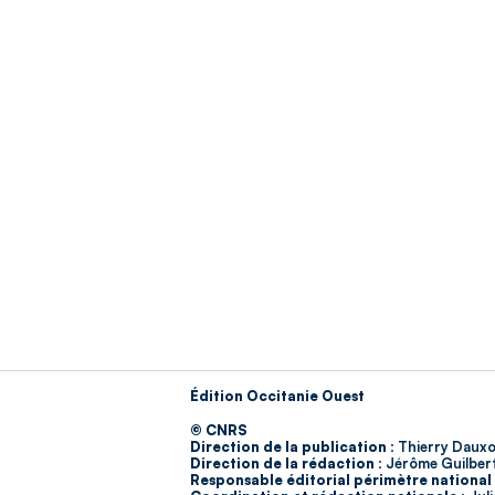
Édition Occitanie Ouest
© CNRS
Direction de la publication :
Thierry Dauxo
Direction de la rédaction :
Jérôme Guilber
Responsable éditorial périmètre national 