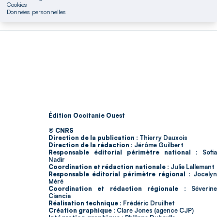
Cookies
Données personnelles
Édition Occitanie Ouest
© CNRS
Direction de la publication :
Thierry Dauxois
Direction de la rédaction :
Jérôme Guilbert
Responsable éditorial périmètre national :
Sofia
Nadir
Coordination et rédaction nationale :
Julie Lallemant
Responsable éditorial périmètre régional :
Jocelyn
Méré
Coordination et rédaction régionale :
Séverin
Ciancia
Réalisation technique :
Frédéric Druilhet
Création graphique :
Clare Jones (agence CJP)