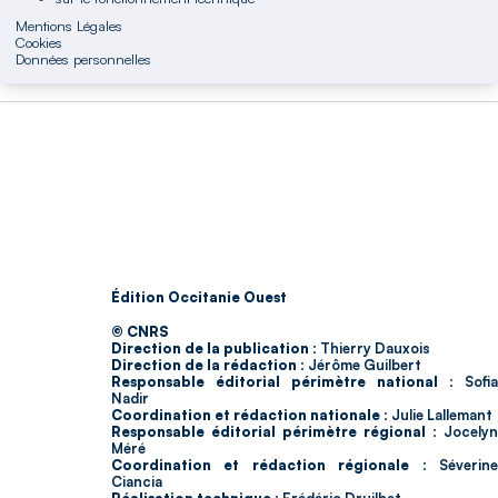
Mentions Légales
Cookies
Données personnelles
Édition Occitanie Ouest
© CNRS
Direction de la publication :
Thierry Dauxois
Direction de la rédaction :
Jérôme Guilbert
Responsable éditorial périmètre national :
Sofia
Nadir
Coordination et rédaction nationale :
Julie Lallemant
Responsable éditorial périmètre régional :
Jocelyn
Méré
Coordination et rédaction régionale :
Séverin
Ciancia