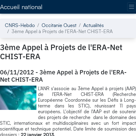
Accédez directement au contenu de la page
Accueil national
CNRS-Hebdo
Occitanie Ouest
Actualités
3ème Appel à Projets de l'ERA-Net CHIST-ERA
3ème Appel à Projets de l'ERA-Net
CHIST-ERA
06/11/2012
-
3ème Appel à Projets de l'ERA-
Net CHIST-ERA
L'ANR s'associe au 3ème Appel à projets (AAP)
de l'ERA-Net CHIST-ERA (Recherche
Européenne Coordonnée sur les Défis à Long-
terme dans les STIC), réunissant 11 pays
européens. L'objectif de l'AAP est de soutenir
des projets de recherche dans le domaine des
STIC, internationaux et multidisciplinaires avec un fort impact
scientifique et technique potentiel. Date limite de soumission des
dossiers :
22 janvier 2013.