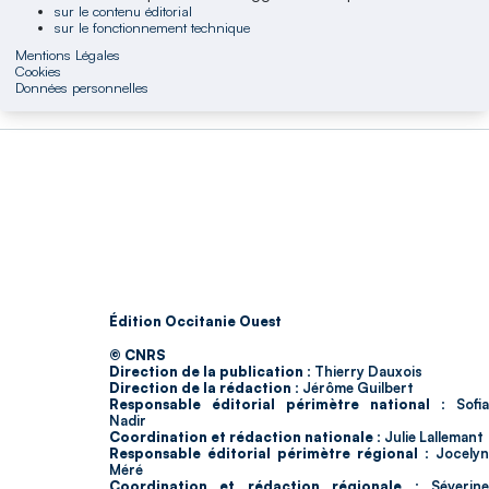
sur le contenu éditorial
sur le fonctionnement technique
Mentions Légales
Cookies
Données personnelles
Édition Occitanie Ouest
© CNRS
Direction de la publication :
Thierry Dauxois
Direction de la rédaction :
Jérôme Guilbert
Responsable éditorial périmètre national :
Sofia
Nadir
Coordination et rédaction nationale :
Julie Lallemant
Responsable éditorial périmètre régional :
Jocelyn
Méré
Coordination et rédaction régionale :
Séverin