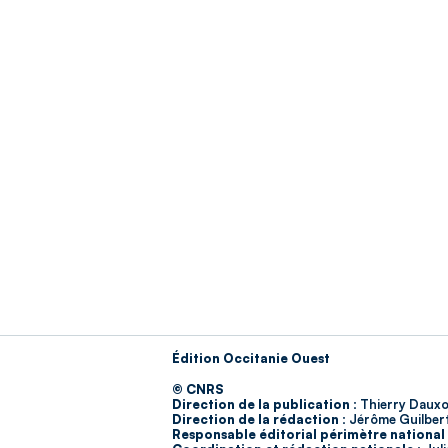
Édition Occitanie Ouest
© CNRS
Direction de la publication :
Thierry Dauxo
Direction de la rédaction :
Jérôme Guilber
Responsable éditorial périmètre national 