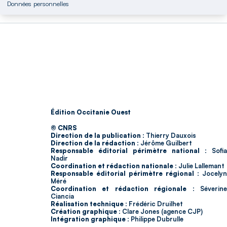
Données personnelles
Édition Occitanie Ouest
© CNRS
Direction de la publication :
Thierry Dauxois
Direction de la rédaction :
Jérôme Guilbert
Responsable éditorial périmètre national :
Sofia
Nadir
Coordination et rédaction nationale :
Julie Lallemant
Responsable éditorial périmètre régional :
Jocelyn
Méré
Coordination et rédaction régionale :
Séverin
Ciancia
Réalisation technique :
Frédéric Druilhet
Création graphique :
Clare Jones (agence CJP)
Intégration graphique :
Philippe Dubrulle