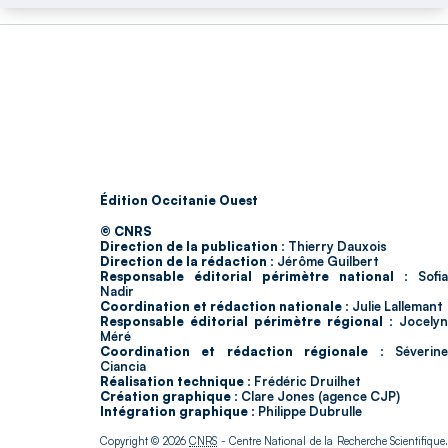
Édition Occitanie Ouest
© CNRS
Direction de la publication :
Thierry Dauxois
Direction de la rédaction :
Jérôme Guilbert
Responsable éditorial périmètre national :
Sofia
Nadir
Coordination et rédaction nationale :
Julie Lallemant
Responsable éditorial périmètre régional :
Jocelyn
Méré
Coordination et rédaction régionale :
Séverin
Ciancia
Réalisation technique :
Frédéric Druilhet
Création graphique :
Clare Jones (agence CJP)
Intégration graphique :
Philippe Dubrulle
Copyright © 2026
CNRS
- Centre National de la Recherche Scientifique