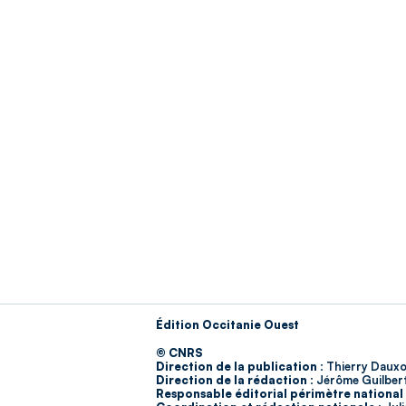
Édition Occitanie Ouest
© CNRS
Direction de la publication :
Thierry Dauxo
Direction de la rédaction :
Jérôme Guilber
Responsable éditorial périmètre national 