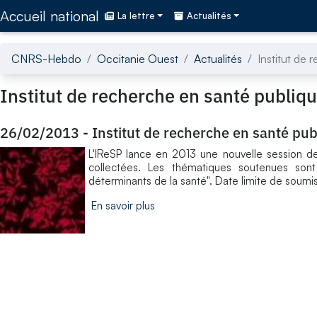
Accédez directement au contenu de la page
Accueil national
La lettre
Actualités
CNRS-Hebdo
Occitanie Ouest
Actualités
Institut de
Institut de recherche en santé publiq
26/02/2013
-
Institut de recherche en santé pu
L'IReSP lance en 2013 une nouvelle session de
collectées. Les thématiques soutenues son
déterminants de la santé". Date limite de soumi
En savoir plus