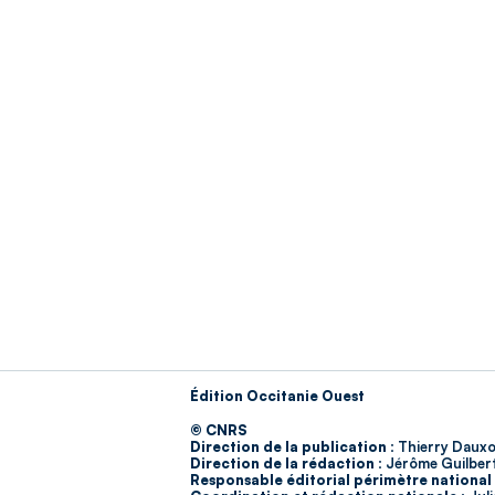
Édition Occitanie Ouest
© CNRS
Direction de la publication :
Thierry Dauxo
Direction de la rédaction :
Jérôme Guilber
Responsable éditorial périmètre national 