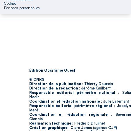
Cookies
Données personnelles
Édition Occitanie Ouest
© CNRS
Direction de la publication :
Thierry Dauxois
Direction de la rédaction :
Jérôme Guilbert
Responsable éditorial périmètre national :
Sofia
Nadir
Coordination et rédaction nationale :
Julie Lallemant
Responsable éditorial périmètre régional :
Jocelyn
Méré
Coordination et rédaction régionale :
Séverin
Ciancia
Réalisation technique :
Frédéric Druilhet
Création graphique :
Clare Jones (agence CJP)