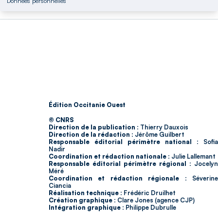
Données personnelles
Édition Occitanie Ouest
© CNRS
Direction de la publication :
Thierry Dauxois
Direction de la rédaction :
Jérôme Guilbert
Responsable éditorial périmètre national :
Sofia
Nadir
Coordination et rédaction nationale :
Julie Lallemant
Responsable éditorial périmètre régional :
Jocelyn
Méré
Coordination et rédaction régionale :
Séverin
Ciancia
Réalisation technique :
Frédéric Druilhet
Création graphique :
Clare Jones (agence CJP)
Intégration graphique :
Philippe Dubrulle