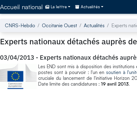
Accédez directement au contenu de la page
Accueil national
La lettre
Actualités
CNRS-Hebdo
Occitanie Ouest
Actualités
Experts nat
Experts nationaux détachés auprès d
03/04/2013
-
Experts nationaux détachés aupr
Les END sont mis à disposition des institution
postes sont à pourvoir : l'un en
soutien à l'un
cruciale du lancement de l'initiative Horizon 2
Date limite des candidatures :
19 avril 2013
.