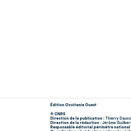
Édition Occitanie Ouest
© CNRS
Direction de la publication :
Thierry Dauxo
Direction de la rédaction :
Jérôme Guilber
Responsable éditorial périmètre national 