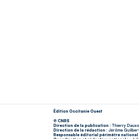
Édition Occitanie Ouest
© CNRS
Direction de la publication :
Thierry Dauxo
Direction de la rédaction :
Jérôme Guilber
Responsable éditorial périmètre national 