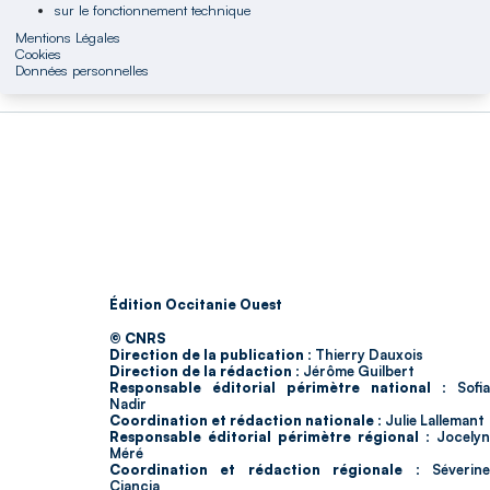
sur le fonctionnement technique
Mentions Légales
Cookies
Données personnelles
Édition Occitanie Ouest
© CNRS
Direction de la publication :
Thierry Dauxois
Direction de la rédaction :
Jérôme Guilbert
Responsable éditorial périmètre national :
Sofia
Nadir
Coordination et rédaction nationale :
Julie Lallemant
Responsable éditorial périmètre régional :
Jocelyn
Méré
Coordination et rédaction régionale :
Séverin
Ciancia