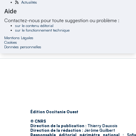
Actualités
Aide
Contactez-nous pour toute suggestion ou problème :
sur le contenu éditorial
sur le fonctionnement technique
Mentions Légales
Cookies
Données personnelles
Édition Occitanie Ouest
© CNRS
Direction de la publication :
Thierry Dauxois
Direction de la rédaction :
Jérôme Guilbert
Responsable éditorial périmètre national :
Sofia