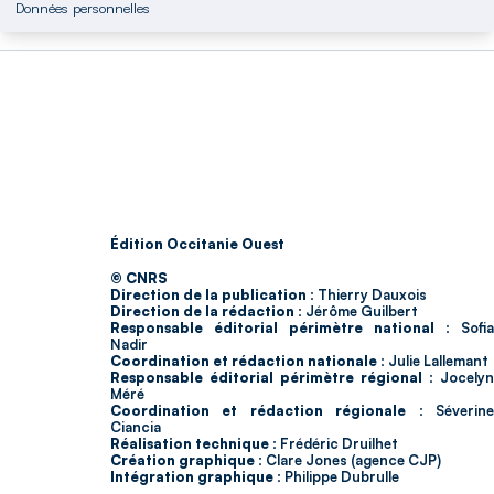
Données personnelles
Édition Occitanie Ouest
© CNRS
Direction de la publication :
Thierry Dauxois
Direction de la rédaction :
Jérôme Guilbert
Responsable éditorial périmètre national :
Sofia
Nadir
Coordination et rédaction nationale :
Julie Lallemant
Responsable éditorial périmètre régional :
Jocelyn
Méré
Coordination et rédaction régionale :
Séverin
Ciancia
Réalisation technique :
Frédéric Druilhet
Création graphique :
Clare Jones (agence CJP)
Intégration graphique :
Philippe Dubrulle