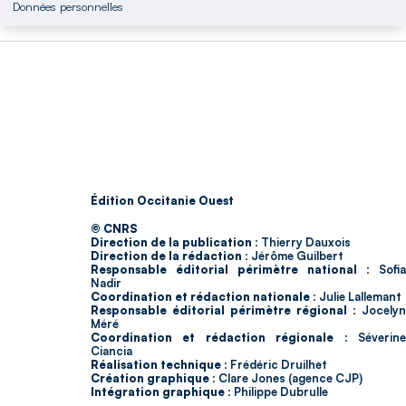
Données personnelles
Édition Occitanie Ouest
© CNRS
Direction de la publication :
Thierry Dauxois
Direction de la rédaction :
Jérôme Guilbert
Responsable éditorial périmètre national :
Sofia
Nadir
Coordination et rédaction nationale :
Julie Lallemant
Responsable éditorial périmètre régional :
Jocelyn
Méré
Coordination et rédaction régionale :
Séverin
Ciancia
Réalisation technique :
Frédéric Druilhet
Création graphique :
Clare Jones (agence CJP)
Intégration graphique :
Philippe Dubrulle