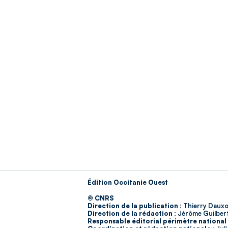
Édition Occitanie Ouest
© CNRS
Direction de la publication :
Thierry Dauxo
Direction de la rédaction :
Jérôme Guilber
Responsable éditorial périmètre national 