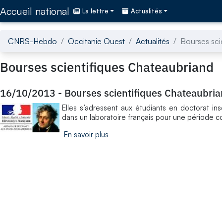
Accédez directement au contenu de la page
Accueil national
La lettre
Actualités
CNRS-Hebdo
Occitanie Ouest
Actualités
Bourses sci
Bourses scientifiques Chateaubriand
16/10/2013
-
Bourses scientifiques Chateaubri
Elles s’adressent aux étudiants en doctorat ins
dans un laboratoire français pour une période c
En savoir plus