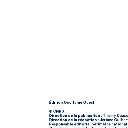
Édition Occitanie Ouest
© CNRS
Direction de la publication :
Thierry Dauxo
Direction de la rédaction :
Jérôme Guilber
Responsable éditorial périmètre national 