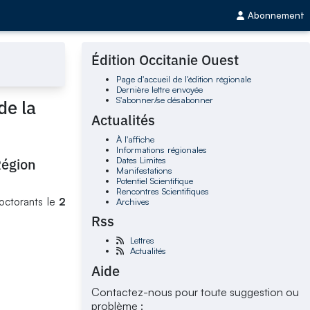
Abonnement
Édition Occitanie Ouest
Page d'accueil de l'édition régionale
Dernière lettre envoyée
S'abonner/se désabonner
de la
Actualités
À l'affiche
Informations régionales
Dates Limites
Région
Manifestations
Potentiel Scientifique
Rencontres Scientifiques
doctorants le
2
Archives
Rss
Lettres
Actualités
Aide
Contactez-nous pour toute suggestion ou
problème :