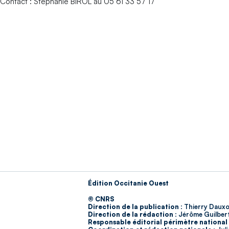
Contact : Stéphanie BIROL au 05 61 33 57 17
Édition Occitanie Ouest
© CNRS
Direction de la publication :
Thierry Dauxo
Direction de la rédaction :
Jérôme Guilber
Responsable éditorial périmètre national 