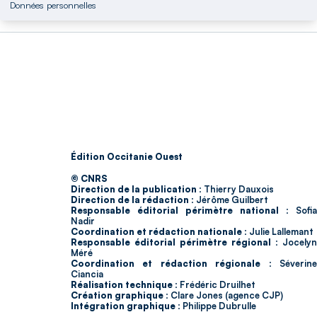
Données personnelles
Édition Occitanie Ouest
© CNRS
Direction de la publication :
Thierry Dauxois
Direction de la rédaction :
Jérôme Guilbert
Responsable éditorial périmètre national :
Sofia
Nadir
Coordination et rédaction nationale :
Julie Lallemant
Responsable éditorial périmètre régional :
Jocelyn
Méré
Coordination et rédaction régionale :
Séverin
Ciancia
Réalisation technique :
Frédéric Druilhet
Création graphique :
Clare Jones (agence CJP)
Intégration graphique :
Philippe Dubrulle