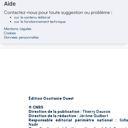
Aide
Contactez-nous pour toute suggestion ou problème :
sur le contenu éditorial
sur le fonctionnement technique
Mentions Légales
Cookies
Données personnelles
Édition Occitanie Ouest
© CNRS
Direction de la publication :
Thierry Dauxois
Direction de la rédaction :
Jérôme Guilbert
Responsable éditorial périmètre national :
Sofia
Nadir