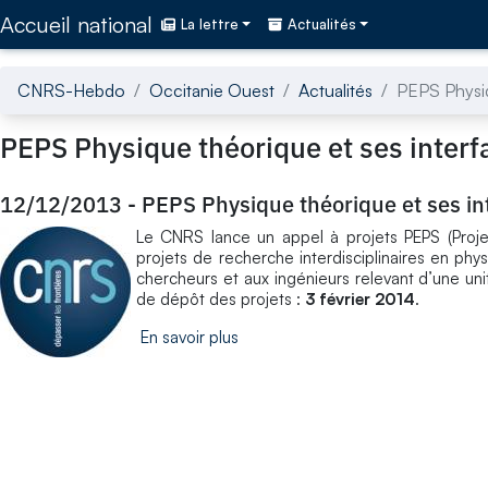
Accédez directement au contenu de la page
Accueil national
La lettre
Actualités
CNRS-Hebdo
Occitanie Ouest
Actualités
PEPS Physiq
PEPS Physique théorique et ses inter
12/12/2013
-
PEPS Physique théorique et ses in
Le CNRS lance un appel à projets PEPS (Proje
projets de recherche interdisciplinaires en phy
chercheurs et aux ingénieurs relevant d’une un
de dépôt des projets :
3 février 2014
.
En savoir plus