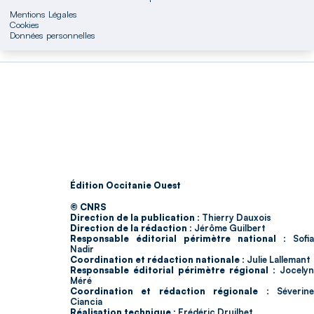
Mentions Légales
Cookies
Données personnelles
Édition Occitanie Ouest
© CNRS
Direction de la publication :
Thierry Dauxois
Direction de la rédaction :
Jérôme Guilbert
Responsable éditorial périmètre national :
Sofia
Nadir
Coordination et rédaction nationale :
Julie Lallemant
Responsable éditorial périmètre régional :
Jocelyn
Méré
Coordination et rédaction régionale :
Séverin
Ciancia
Réalisation technique :
Frédéric Druilhet