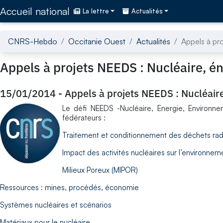
Accédez directement au contenu de la page
Accueil national
La lettre
Actualités
CNRS-Hebdo
Occitanie Ouest
Actualités
Appels à pr
Appels à projets NEEDS : Nucléaire, é
15/01/2014
-
Appels à projets NEEDS : Nucléair
Le défi NEEDS -Nucléaire, Energie, Environn
fédérateurs :
Traitement et conditionnement des déchets radi
Impact des activités nucléaires sur l’environne
Milieux Poreux (MIPOR)
Ressources : mines, procédés, économie
Systèmes nucléaires et scénarios
Matériaux pour le nucléaire