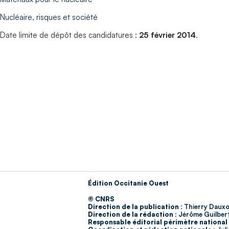
Nucléaire, risques et société
Date limite de dépôt des candidatures :
25 février 2014
.
Édition Occitanie Ouest
© CNRS
Direction de la publication :
Thierry Dauxo
Direction de la rédaction :
Jérôme Guilber
Responsable éditorial périmètre national 