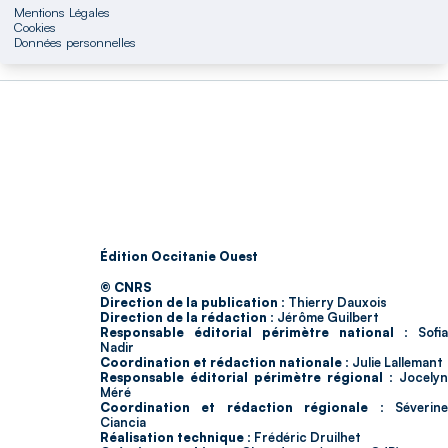
Mentions Légales
Cookies
Données personnelles
Édition Occitanie Ouest
© CNRS
Direction de la publication :
Thierry Dauxois
Direction de la rédaction :
Jérôme Guilbert
Responsable éditorial périmètre national :
Sofia
Nadir
Coordination et rédaction nationale :
Julie Lallemant
Responsable éditorial périmètre régional :
Jocelyn
Méré
Coordination et rédaction régionale :
Séverin
Ciancia
Réalisation technique :
Frédéric Druilhet