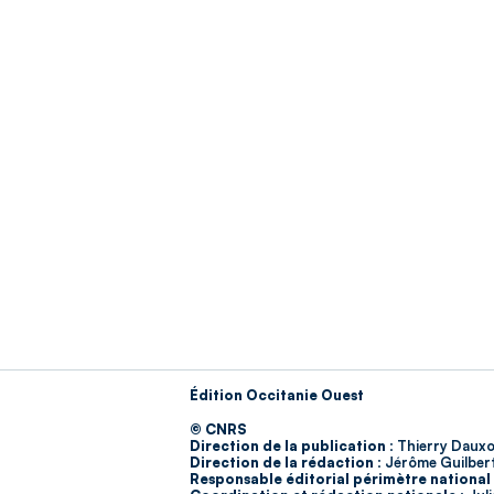
Édition Occitanie Ouest
© CNRS
Direction de la publication :
Thierry Dauxo
Direction de la rédaction :
Jérôme Guilber
Responsable éditorial périmètre national 