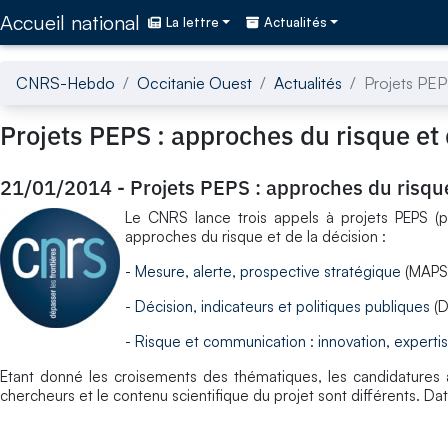
Accédez directement au contenu de la page
Accueil national
La lettre
Actualités
CNRS-Hebdo
Occitanie Ouest
Actualités
Projets PEP
Projets PEPS : approches du risque et 
21/01/2014
-
Projets PEPS : approches du risque
Le CNRS lance trois appels à projets PEPS (pr
approches du risque et de la décision :
-
Mesure, alerte, prospective stratégique
(MAPS
-
Décision, indicateurs et politiques publiques
(D
-
Risque et communication : innovation, experti
Etant donné les croisements des thématiques, les candidatures 
chercheurs et le contenu scientifique du projet sont différents. D