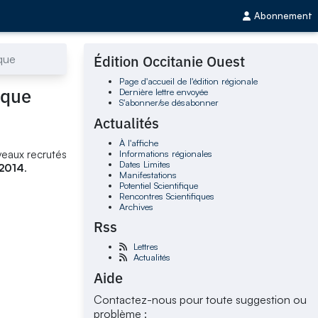
Abonnement
ique
Édition Occitanie Ouest
Page d'accueil de l'édition régionale
ique
Dernière lettre envoyée
S'abonner/se désabonner
Actualités
À l'affiche
Informations régionales
uveaux recrutés
Dates Limites
 2014
.
Manifestations
Potentiel Scientifique
Rencontres Scientifiques
Archives
Rss
Lettres
Actualités
Aide
Contactez-nous pour toute suggestion ou
problème :