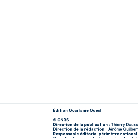
Édition Occitanie Ouest
© CNRS
Direction de la publication :
Thierry Dauxo
Direction de la rédaction :
Jérôme Guilber
Responsable éditorial périmètre national 