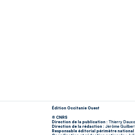
Édition Occitanie Ouest
© CNRS
Direction de la publication :
Thierry Dauxo
Direction de la rédaction :
Jérôme Guilber
Responsable éditorial périmètre national 