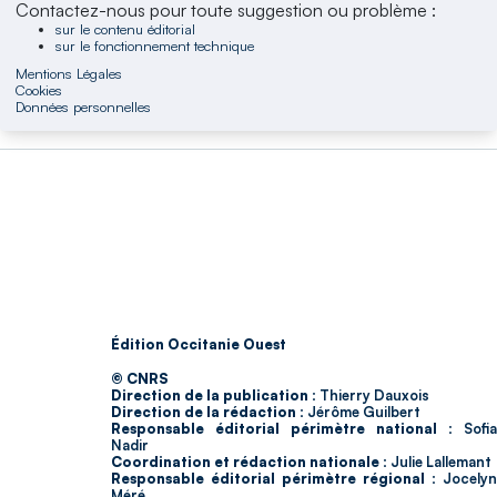
Contactez-nous pour toute suggestion ou problème :
sur le contenu éditorial
sur le fonctionnement technique
Mentions Légales
Cookies
Données personnelles
Édition Occitanie Ouest
© CNRS
Direction de la publication :
Thierry Dauxois
Direction de la rédaction :
Jérôme Guilbert
Responsable éditorial périmètre national :
Sofia
Nadir
Coordination et rédaction nationale :
Julie Lallemant
Responsable éditorial périmètre régional :
Jocelyn
Méré