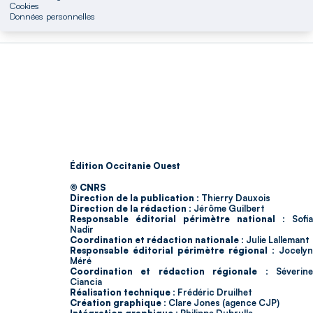
Cookies
Données personnelles
Édition Occitanie Ouest
© CNRS
Direction de la publication :
Thierry Dauxois
Direction de la rédaction :
Jérôme Guilbert
Responsable éditorial périmètre national :
Sofia
Nadir
Coordination et rédaction nationale :
Julie Lallemant
Responsable éditorial périmètre régional :
Jocelyn
Méré
Coordination et rédaction régionale :
Séverin
Ciancia
Réalisation technique :
Frédéric Druilhet
Création graphique :
Clare Jones (agence CJP)