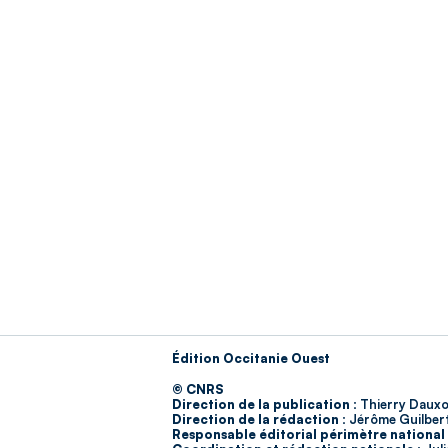
Édition Occitanie Ouest
© CNRS
Direction de la publication :
Thierry Dauxo
Direction de la rédaction :
Jérôme Guilber
Responsable éditorial périmètre national 