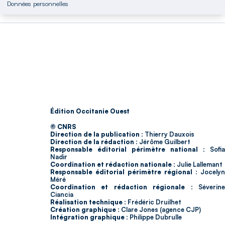
Données personnelles
Édition Occitanie Ouest
© CNRS
Direction de la publication :
Thierry Dauxois
Direction de la rédaction :
Jérôme Guilbert
Responsable éditorial périmètre national :
Sofia
Nadir
Coordination et rédaction nationale :
Julie Lallemant
Responsable éditorial périmètre régional :
Jocelyn
Méré
Coordination et rédaction régionale :
Séverin
Ciancia
Réalisation technique :
Frédéric Druilhet
Création graphique :
Clare Jones (agence CJP)
Intégration graphique :
Philippe Dubrulle