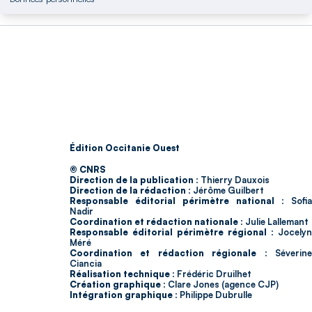
Édition Occitanie Ouest
© CNRS
Direction de la publication :
Thierry Dauxois
Direction de la rédaction :
Jérôme Guilbert
Responsable éditorial périmètre national :
Sofia
Nadir
Coordination et rédaction nationale :
Julie Lallemant
Responsable éditorial périmètre régional :
Jocelyn
Méré
Coordination et rédaction régionale :
Séverin
Ciancia
Réalisation technique :
Frédéric Druilhet
Création graphique :
Clare Jones (agence CJP)
Intégration graphique :
Philippe Dubrulle