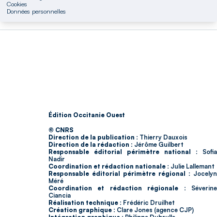
Cookies
Données personnelles
Édition Occitanie Ouest
© CNRS
Direction de la publication :
Thierry Dauxois
Direction de la rédaction :
Jérôme Guilbert
Responsable éditorial périmètre national :
Sofia
Nadir
Coordination et rédaction nationale :
Julie Lallemant
Responsable éditorial périmètre régional :
Jocelyn
Méré
Coordination et rédaction régionale :
Séverin
Ciancia
Réalisation technique :
Frédéric Druilhet
Création graphique :
Clare Jones (agence CJP)