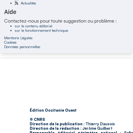
Actualités
Aide
Contactez-nous pour toute suggestion ou problème :
sur le contenu éditorial
sur le fonctionnement technique
Mentions Légales
Cookies
Données personnelles
Édition Occitanie Ouest
© CNRS
Direction de la publication :
Thierry Dauxois
Direction de la rédaction :
Jérôme Guilbert
Responsable éditorial périmètre national :
Sofia