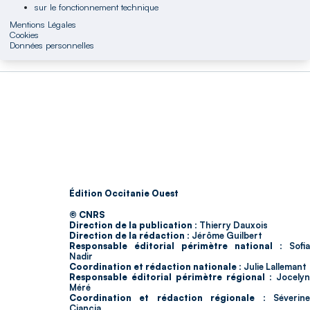
sur le fonctionnement technique
Mentions Légales
Cookies
Données personnelles
Édition Occitanie Ouest
© CNRS
Direction de la publication :
Thierry Dauxois
Direction de la rédaction :
Jérôme Guilbert
Responsable éditorial périmètre national :
Sofia
Nadir
Coordination et rédaction nationale :
Julie Lallemant
Responsable éditorial périmètre régional :
Jocelyn
Méré
Coordination et rédaction régionale :
Séverin
Ciancia