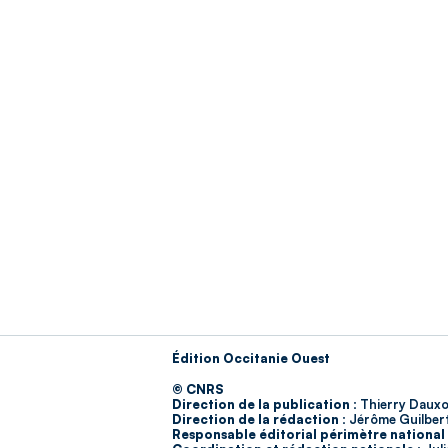
Édition Occitanie Ouest
© CNRS
Direction de la publication :
Thierry Dauxo
Direction de la rédaction :
Jérôme Guilber
Responsable éditorial périmètre national 