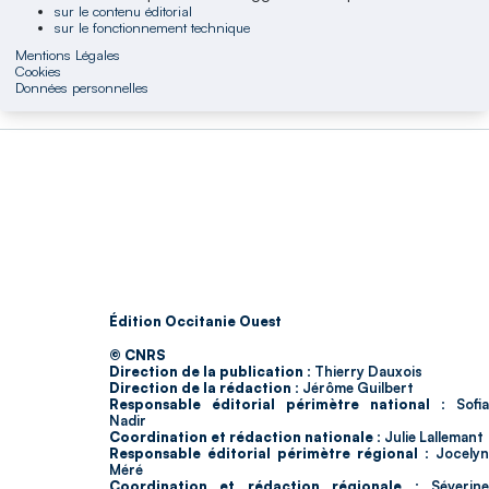
sur le contenu éditorial
sur le fonctionnement technique
Mentions Légales
Cookies
Données personnelles
Édition Occitanie Ouest
© CNRS
Direction de la publication :
Thierry Dauxois
Direction de la rédaction :
Jérôme Guilbert
Responsable éditorial périmètre national :
Sofia
Nadir
Coordination et rédaction nationale :
Julie Lallemant
Responsable éditorial périmètre régional :
Jocelyn
Méré
Coordination et rédaction régionale :
Séverin