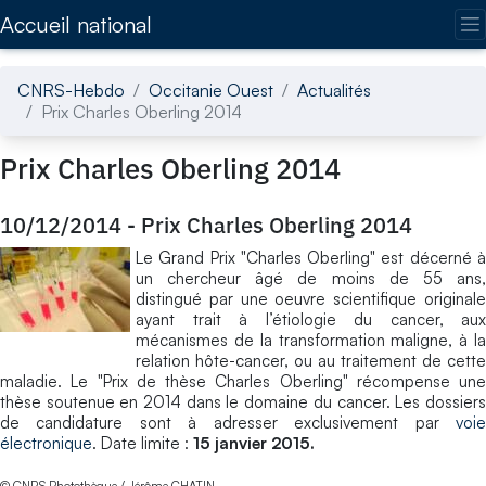
Accédez directement au contenu de la page
Accueil national
CNRS-Hebdo
Occitanie Ouest
Actualités
Prix Charles Oberling 2014
Prix Charles Oberling 2014
10/12/2014
-
Prix Charles Oberling 2014
Le Grand Prix "Charles Oberling" est décerné à
un chercheur âgé de moins de 55 ans,
distingué par une oeuvre scientifique originale
ayant trait à l’étiologie du cancer, aux
mécanismes de la transformation maligne, à la
relation hôte-cancer, ou au traitement de cette
maladie. Le "Prix de thèse Charles Oberling" récompense une
thèse soutenue en 2014 dans le domaine du cancer. Les dossiers
de candidature sont à adresser exclusivement par
voie
électronique
. Date limite :
15 janvier 2015.
© CNRS Photothèque / Jérôme CHATIN