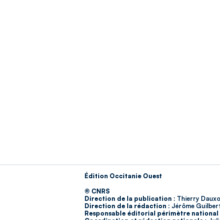
Édition Occitanie Ouest
© CNRS
Direction de la publication :
Thierry Dauxo
Direction de la rédaction :
Jérôme Guilber
Responsable éditorial périmètre national 