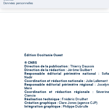
Données personnelles
Édition Occitanie Ouest
© CNRS
Direction de la publication :
Thierry Dauxois
Direction de la rédaction :
Jérôme Guilbert
Responsable éditorial périmètre national :
Sofia
Nadir
Coordination et rédaction nationale :
Julie Lallemant
Responsable éditorial périmètre régional :
Jocelyn
Méré
Coordination et rédaction régionale :
Séverin
Ciancia
Réalisation technique :
Frédéric Druilhet
Création graphique :
Clare Jones (agence CJP)
Intégration graphique :
Philippe Dubrulle