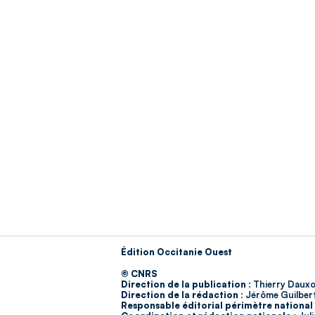
Édition Occitanie Ouest
© CNRS
Direction de la publication :
Thierry Dauxo
Direction de la rédaction :
Jérôme Guilber
Responsable éditorial périmètre national 