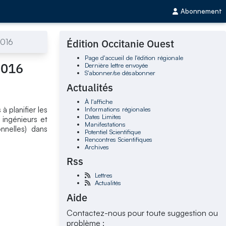
Abonnement
2016
Édition Occitanie Ouest
Page d'accueil de l'édition régionale
2016
Dernière lettre envoyée
S'abonner/se désabonner
Actualités
À l'affiche
Informations régionales
à planifier les
Dates Limites
 ingénieurs et
Manifestations
onnelles) dans
Potentiel Scientifique
Rencontres Scientifiques
Archives
Rss
Lettres
Actualités
Aide
Contactez-nous pour toute suggestion ou
problème :