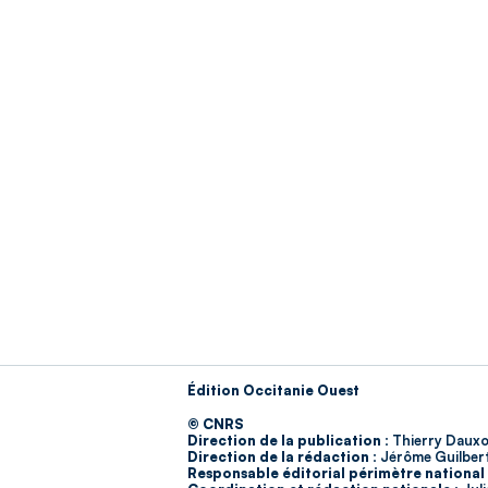
Édition Occitanie Ouest
© CNRS
Direction de la publication :
Thierry Dauxo
Direction de la rédaction :
Jérôme Guilber
Responsable éditorial périmètre national 