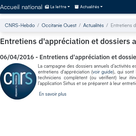
Accédez directement au contenu de la page
Accueil national
La lettre
Actualités
CNRS-Hebdo
Occitanie Ouest
Actualités
Entretiens d
Entretiens d'appréciation et dossiers 
06/04/2016
-
Entretiens d'appréciation et dossi
La campagne des dossiers annuels d’activités est 
entretiens d'appréciation (
voir guide
), qui sont
techniciens complètent (ou vérifient) leur iti
l’application Sirhus et se préparent à leur entre
En savoir plus