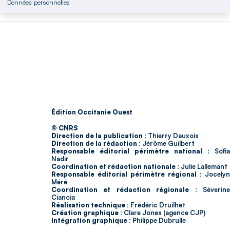
Données personnelles
Édition Occitanie Ouest
© CNRS
Direction de la publication :
Thierry Dauxois
Direction de la rédaction :
Jérôme Guilbert
Responsable éditorial périmètre national :
Sofia
Nadir
Coordination et rédaction nationale :
Julie Lallemant
Responsable éditorial périmètre régional :
Jocelyn
Méré
Coordination et rédaction régionale :
Séverin
Ciancia
Réalisation technique :
Frédéric Druilhet
Création graphique :
Clare Jones (agence CJP)
Intégration graphique :
Philippe Dubrulle