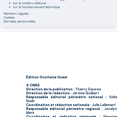
sur le contenu éditorial
sur le fonctionnement technique
Mentions Légales
Cookies
Données personnelles
Édition Occitanie Ouest
© CNRS
Direction de la publication :
Thierry Dauxois
Direction de la rédaction :
Jérôme Guilbert
Responsable éditorial périmètre national :
Sofia
Nadir
Coordination et rédaction nationale :
Julie Lallemant
Responsable éditorial périmètre régional :
Jocelyn
Méré
Coordination et rédaction régionale :
Séverin