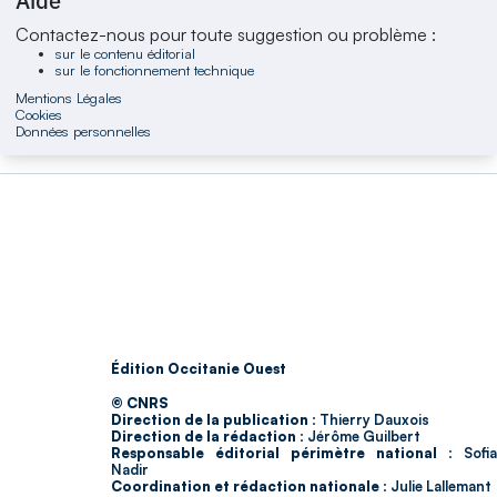
Aide
Contactez-nous pour toute suggestion ou problème :
sur le contenu éditorial
sur le fonctionnement technique
Mentions Légales
Cookies
Données personnelles
Édition Occitanie Ouest
© CNRS
Direction de la publication :
Thierry Dauxois
Direction de la rédaction :
Jérôme Guilbert
Responsable éditorial périmètre national :
Sofia
Nadir
Coordination et rédaction nationale :
Julie Lallemant