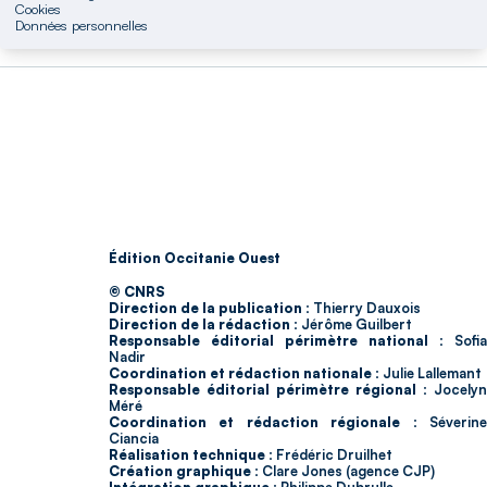
Cookies
Données personnelles
Édition Occitanie Ouest
© CNRS
Direction de la publication :
Thierry Dauxois
Direction de la rédaction :
Jérôme Guilbert
Responsable éditorial périmètre national :
Sofia
Nadir
Coordination et rédaction nationale :
Julie Lallemant
Responsable éditorial périmètre régional :
Jocelyn
Méré
Coordination et rédaction régionale :
Séverin
Ciancia
Réalisation technique :
Frédéric Druilhet
Création graphique :
Clare Jones (agence CJP)