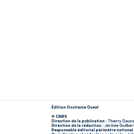
Édition Occitanie Ouest
© CNRS
Direction de la publication :
Thierry Dauxo
Direction de la rédaction :
Jérôme Guilber
Responsable éditorial périmètre national 