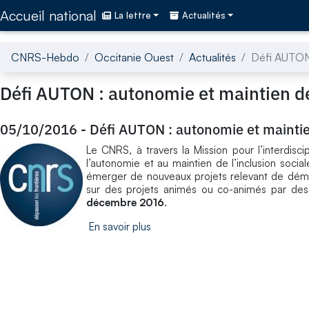
Accédez directement au contenu de la page
Accueil national
La lettre
Actualités
CNRS-Hebdo
Occitanie Ouest
Actualités
Défi AUTON 
Défi AUTON : autonomie et maintien de 
05/10/2016
-
Défi AUTON : autonomie et maintien
Le CNRS, à travers la Mission pour l’interdisci
l’autonomie et au maintien de l’inclusion soc
émerger de nouveaux projets relevant de démarc
sur des projets animés ou co-animés par des 
décembre 2016
.
En savoir plus