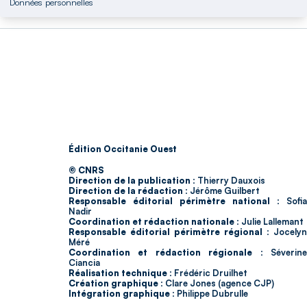
Données personnelles
Édition Occitanie Ouest
© CNRS
Direction de la publication :
Thierry Dauxois
Direction de la rédaction :
Jérôme Guilbert
Responsable éditorial périmètre national :
Sofia
Nadir
Coordination et rédaction nationale :
Julie Lallemant
Responsable éditorial périmètre régional :
Jocelyn
Méré
Coordination et rédaction régionale :
Séverin
Ciancia
Réalisation technique :
Frédéric Druilhet
Création graphique :
Clare Jones (agence CJP)
Intégration graphique :
Philippe Dubrulle