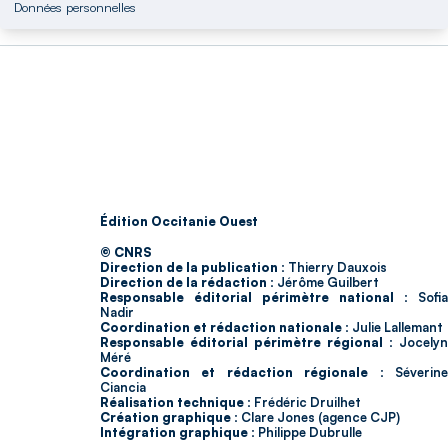
Données personnelles
Édition Occitanie Ouest
© CNRS
Direction de la publication :
Thierry Dauxois
Direction de la rédaction :
Jérôme Guilbert
Responsable éditorial périmètre national :
Sofia
Nadir
Coordination et rédaction nationale :
Julie Lallemant
Responsable éditorial périmètre régional :
Jocelyn
Méré
Coordination et rédaction régionale :
Séverin
Ciancia
Réalisation technique :
Frédéric Druilhet
Création graphique :
Clare Jones (agence CJP)
Intégration graphique :
Philippe Dubrulle